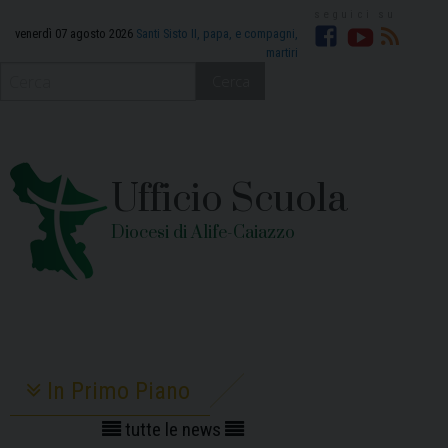
Skip
to
venerdì 07 agosto 2026
Santi Sisto II, papa, e compagni,
martiri
Facebook
You
RSS
content
Cerca
Tube
Ufficio Scuola
Diocesi di Alife-Caiazzo
In Primo Piano
tutte le news